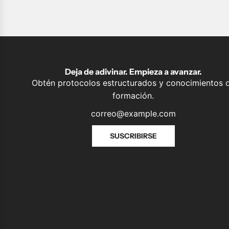
d
e
f
l
e
x
Deja de adivinar. Empieza a avanzar.
i
Obtén protocolos estructurados y conocimientos 
b
formación.
i
l
i
SUSCRIBIRSE
d
a
d
a
l
c
a