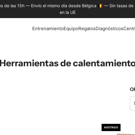
s de las 15h — Envío el mismo día desde Bélgica 🇧🇪 — Sin tasas de
en la UE
Entrenamiento
Equipo
Regalos
Diagnósticos
Cent
Herramientas de calentamient
O
AGOTADO