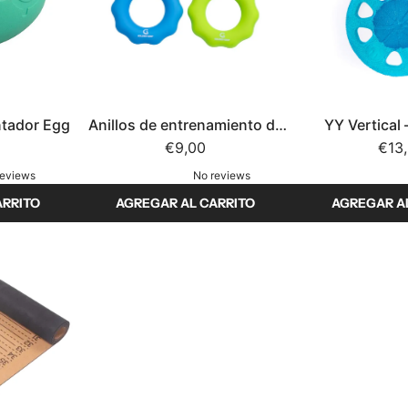
ntador Egg
Anillos de entrenamiento de
YY Vertical
mano | conjunto de 3
€9,00
€13
reviews
No reviews
ARRITO
AGREGAR AL CARRITO
AGREGAR A
A
A
ñ
ñ
a
a
d
d
i
i
r
r
A
Y
n
Y