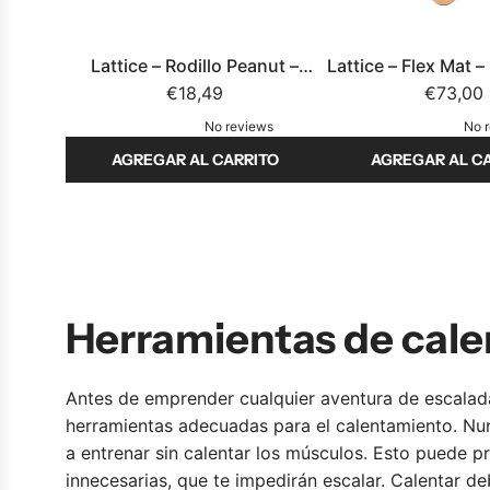
V
e
r
Lattice – Rodillo Peanut –
Lattice – Flex Mat – 
t
Rodillo de automasaje de
€18,49
corcho para entre
€73,00
i
corcho
medición de flex
No reviews
No 
c
AGREGAR AL CARRITO
AGREGAR AL C
a
A
A
l
ñ
ñ
–
a
a
C
d
d
a
i
i
l
Herramientas de cal
r
r
e
L
L
n
a
a
t
Antes de emprender cualquier aventura de escalada
t
t
a
herramientas adecuadas para el calentamiento. N
t
t
d
a entrenar sin calentar los músculos. Esto puede 
i
i
o
innecesarias, que te impedirán escalar. Calentar de