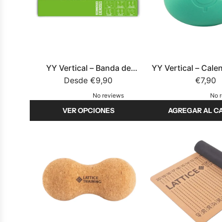
YY Vertical – Banda de
YY Vertical – Cale
calentamiento
Desde
€9,90
€7,90
No reviews
No 
VER OPCIONES
AGREGAR AL C
A
ñ
a
d
i
r
Y
Y