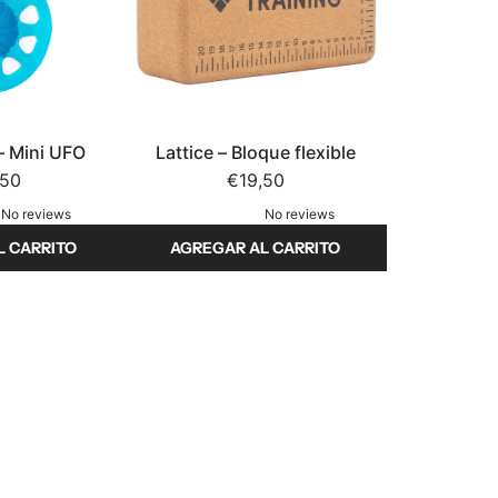
r
H
u
e
v
o
 – Mini UFO
Lattice – Bloque flexible
s
,50
€19,50
d
No reviews
No reviews
e
L CARRITO
AGREGAR AL CARRITO
e
A
n
ñ
t
a
r
d
e
i
n
r
a
L
m
a
i