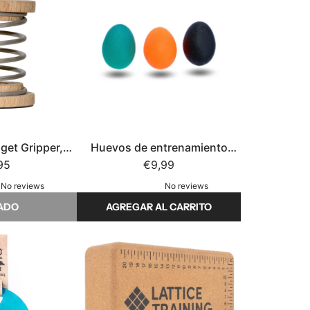
get Gripper,
Huevos de entrenamiento
e Agarre
95
manual | conjunto de 3
€9,99
No reviews
No reviews
ADO
AGREGAR AL CARRITO
A
ñ
a
d
i