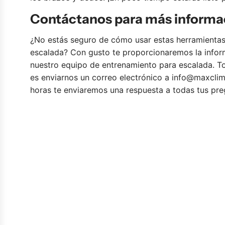
o
l
d
Contáctanos para más informa
a
i
d
¿No estás seguro de cómo usar estas herramientas
l
e
escalada? Con gusto te proporcionaremos la infor
l
c
nuestro
equipo de entrenamiento para escalada
. T
o
o
es enviarnos un correo electrónico a
info@maxcli
d
r
horas te enviaremos una respuesta a todas tus pre
e
c
a
h
u
o
t
p
o
a
m
r
a
a
s
e
a
n
j
t
e
r