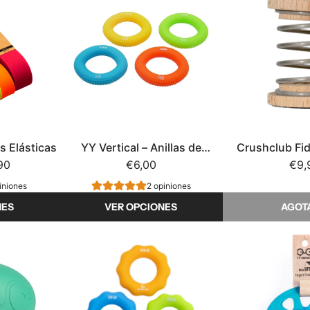
s Elásticas
YY Vertical – Anillas de
Crushclub Fid
90
escalada, Fuerza de agarre
€6,00
Fuerza d
€9,
iniones
2 opiniones
NES
VER OPCIONES
AGOT