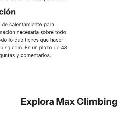
e
ción
3
a
 de calentamiento para
l
mación necesaria sobre todo
c
odo lo que tienes que hacer
a
mbing.com
. En un plazo de 48
r
guntas y comentarios.
r
i
t
o
Explora Max Climbing