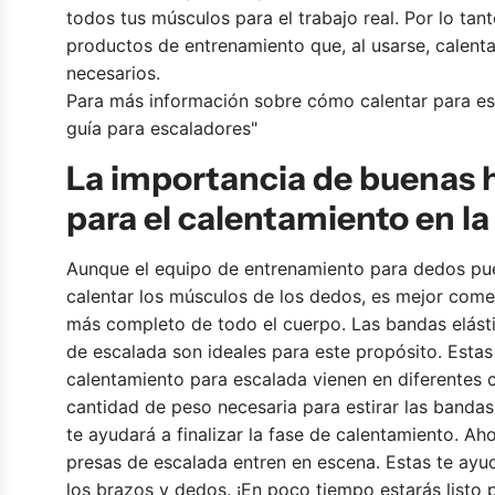
c
c
r
todos tus músculos para el trabajo real. Por lo tan
e
e
E
productos de entrenamiento que, al usarse, calent
–
–
g
necesarios.
R
F
g
Para más información sobre cómo calentar para esc
o
l
a
guía para escaladores
"
d
e
l
La importancia de buenas 
i
x
c
l
M
a
para el calentamiento en la
l
a
r
o
t
r
Aunque
el equipo de entrenamiento para dedos
pue
P
–
i
calentar los músculos de los dedos, es mejor com
e
E
t
más completo de todo el cuerpo. Las bandas elást
a
s
o
de escalada
son ideales para este propósito. Estas
n
t
calentamiento para escalada vienen en diferentes c
u
e
cantidad de peso necesaria para estirar las bandas
t
r
te ayudará a finalizar la fase de calentamiento. 
–
i
presas de escalada
entren en escena. Estas te ayu
R
l
los brazos y dedos. ¡En poco tiempo estarás listo 