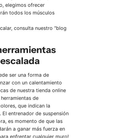
t
c
to, elegimos ofrecer
o
a
arán todos los músculos
d
r
e
r
alar, consulta nuestro "
blog
m
i
a
t
herramientas
n
o
o
 escalada
|
c
de ser una forma de
o
enzar con un calentamiento
n
icas de
nuestra tienda online
j
 herramientas de
u
olores, que indican la
n
. El entrenador de suspensión
t
Ahora, es momento de que
las
o
darán a ganar más fuerza en
d
para enfrentar cualquier muro!